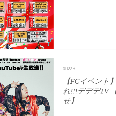
3月22日
【FCイベント】5/
れ!!!デデデTV
せ】