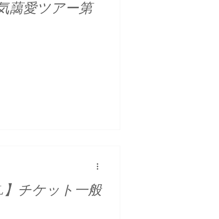
気藹愛ツアー第
ALL】チケット一般