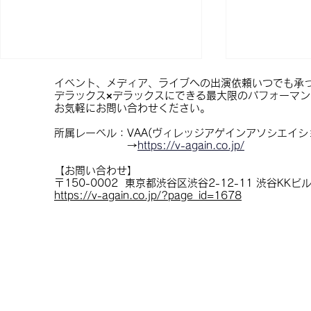
イベント、メディア、ライブへの出演依頼いつでも承
デラックス×デラックスにできる最大限のパフォーマ
お気軽にお問い合わせください。
所属レーベル：VAA(ヴィレッジアゲインアソシエイシ
→
https://v-again.co.jp/
【お問い合わせ】
​〒150-0002 東京都渋谷区渋谷2-12-11 渋谷KKビ
🎊第二幕 名古屋追加決定🎊
【有明SGC
https://v-again.co.jp/?page_id=1678
一般発売