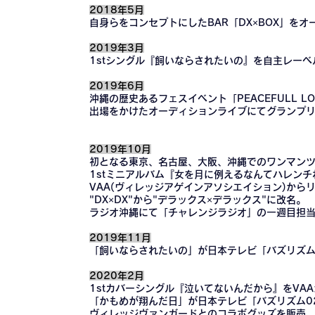
2018年5月
自身らをコンセプトにしたBAR「DX×BOX」をオ
2019年3月
1stシングル『飼いならされたいの』を自主レー
2019年6月
沖縄の歴史あるフェスイベント「PEACEFULL LOVE
出場をかけたオーディションライブにてグランプ
2019年10月
初となる東京、名古屋、大阪、沖縄でのワンマン
1stミニアルバム『女を月に例えるなんてハレンチ
VAA(ヴィレッジアゲインアソシエイション)から
"DX×DX"から"デラックス×デラックス"に改名。
ラジオ沖縄にて「チャレンジラジオ」の一週目担
2019年11月
「飼いならされたいの」が日本テレビ「バズリズム
2020年2月
1stカバーシングル『泣いてないんだから』をVA
「かもめが翔んだ日」が日本テレビ「バズリズム0
ヴィレッジヴァンガードとのコラボグッズを販売